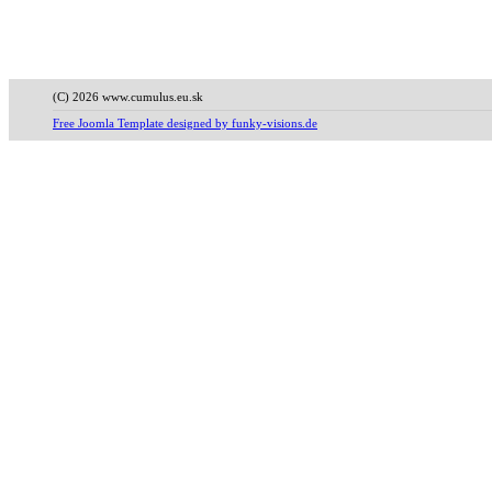
(C) 2026 www.cumulus.eu.sk
Free Joomla Template designed by funky-visions.de